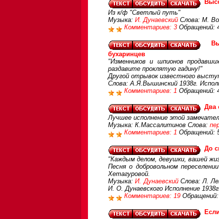
Высо
Из к/ф "Светлый путь"
Музыка:
И. Дунаевский
Слова: М. Во
Комментариев: 3
Обращений: 
В
бухаринцев
"Изменников и шпионов продавши
раздавите проклятую гадину!"
Другой отрывок известного выступ
Слова: А.Я.Вышинский 1938г. Испол
Комментариев: 1
Обращений: 
Два 
Лучшее исполнение этой замечатель
Музыка: К.Массалитинов Слова:
пе
Комментариев: 1
Обращений: 
До с
"Каждым делом, девушки, вашей жи
Песня о добровольном переселени
Хетагуровой.
Музыка:
И. Дунаевский
Слова: Л. Ле
И. О. Дунаевского Исполнение 1938г
Комментариев: 19
Обращений:
Если