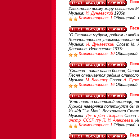
Песн
Известные всему миру позывные Мо
Музыка:
И. Дунаевский
1936г.
Комментариев: 1
Обращений: 
Песн
"О Сталине мудром, родном и любим
Величественная ,торжественная пе
Музыка:
И. Дунаевский
Слова: М. И
Данилина. Исполнение 1937г.
Комментариев: 10
Обращений:
Песн
"Сталин - наша слава боевая, Стал
Песня отличается редким славосло
Музыка:
М. Блантер
Слова:
А. Сурк
Комментариев: 16
Обращений:
Песн
"Кто поет о советской столице, т
Лужков наверняка поперхнулся бы о
Из к/ф "1-е Мая". Восхваляет Стал
Музыка:
Дм. и Дан. Покрасс
Слова:
инстр. СССР п/у П. И. Алексеева.
Ис
Комментариев: 1
Обращений: 
Песн