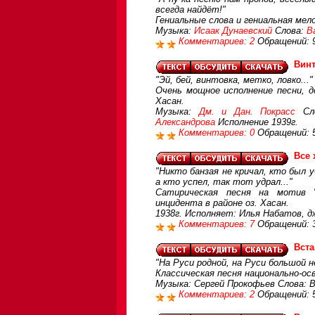
всегда найдёт!"
Гениальные слова и гениальная мел
Музыка:
Исаак Дунаевский
Слова:
В
Комментариев: 2
Обращений: 
Вин
"Эй, бей, винтовка, метко, ловко..."
Очень мощное исполнение песни, д
Хасан.
Музыка:
Дм. и Дан. Покрасс
Сл
Александрова
Исполнение 1939г.
Комментариев: 0
Обращений: 
Все
"Никто банзая не кричал, кто был 
а кто успел, так тот удрал..."
Сатирическая песня на мотив "
инцидента в районе оз. Хасан.
1938г. Исполняет: Илья Набатов, дж
Комментариев: 7
Обращений: 
Вста
"На Руси родной, на Руси большой н
Классическая песня национально-ос
Музыка: Сергей Прокофьев Слова: В
Комментариев: 2
Обращений: 