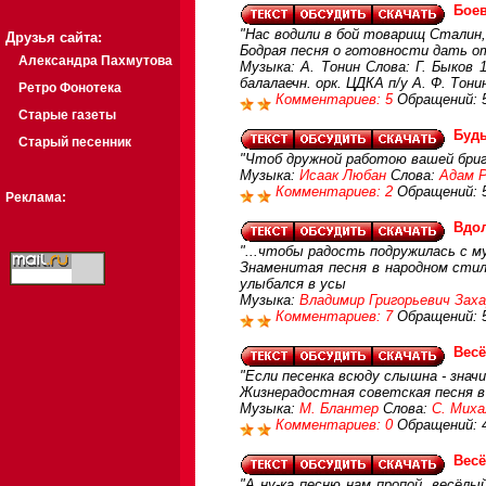
Боев
"Нас водили в бой товарищ Сталин,
Друзья сайта:
Бодрая песня о готовности дать от
Александра Пахмутова
Музыка: А. Тонин Слова: Г. Быков 
балалаечн. орк. ЦДКА п/у А. Ф. Тони
Ретро Фонотека
Комментариев: 5
Обращений: 
Старые газеты
Будь
Старый песенник
"Чтоб дружной работою вашей бриг
Музыка:
Исаак Любан
Слова:
Адам Р
Комментариев: 2
Обращений: 
Реклама:
Вдо
"...чтобы радость подружилась с му
Знаменитая песня в народном стил
улыбался в усы
Музыка:
Владимир Григорьевич Зах
Комментариев: 7
Обращений: 
Весё
"Если песенка всюду слышна - значи
Жизнерадостная советская песня в 
Музыка:
М. Блантер
Слова:
С. Миха
Комментариев: 0
Обращений: 
Весё
"А ну-ка песню нам пропой, весёл