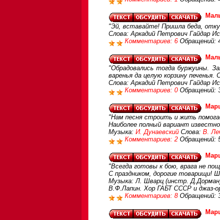
Маль
"Эй, вставайте! Пришла беда, откуд
Слова: Аркадий Петрович Гайдар И
Комментариев: 6
Обращений: 
Маль
"Обрадовались тогда буржуины. За
варенья да целую корзину печенья.
Слова: Аркадий Петрович Гайдар И
Комментариев: 0
Обращений: 
Мар
"Нам песня строить и жить помогает
Наиболее полный вариант известно
Музыка:
И. Дунаевский
Слова:
В. Ле
Комментариев: 2
Обращений: 
Мар
"Всегда готовы к бою, врага не по
С праздником, дорогие товарищи! Ш
Музыка: Л. Шварц (инстр. Д.Дорман
В.Ф.Лапин. Хор ГАБТ СССР и джаз-ор
Комментариев: 8
Обращений: 
Мар