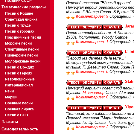
Поздний СССР
Перевод названия "Единый фронт"
Тематические разделы
Немецкая версия революционной пес
Музыка: Г.Эйслер Слова: Б.Брехт 1
Песни о Родине
Комментариев: 9
Обращений: 
Советская лирика
Песни о Труде
Jara
Песни о городах
Песня интербригады им. А.Линкольн
1938г. Исполняет: Woody Guthrie
Праздничные песни
Комментариев: 1
Обращений: 
Морские песни
Спортивные песни
L' I
Пионерские песни
"Debout! les damnes de la terre..."
Молодежные песни
Международный коммунистический г
Музыка: П. Дегейтер Слова: Эжен 
Песни о Вождях
Комментариев: 0
Обращений: 
Песни о Героях
Революционные
Stal
Интернационал
Немецкий вариант советской песни
Речи
Музыка:
М. Блантер
Слова: Alexande
Комментариев: 0
Обращений: 
Марши
Военные песни
Yiyo
Военная лирика
"Вставай, кто рабства больше не хо
Песни о ВОВ
Перевод названия "Марш добровольц
Плакаты
Музыка: Не Эр Слова: Тянь Хань (ру
Комментариев: 2
Обращений: 
Самодеятельность