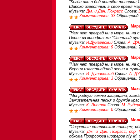
"Когда нас в бой пошлёт товарищ С
Широко известный в своё время м
Музыка:
Дм. и Дан. Покрасс
Слова:
Комментариев: 33
Обращений:
Марш
"Нам нет преград ни в море, ни на 
Песня из кинофильма "Светлый пут
Музыка:
И.Дунаевский
Слова:
А. Д'
Комментариев: 9
Обращений: 
Марш
"Нам нет преград ни в море, ни на 
Версия известнейшей песни в лучш
Музыка:
И. Дунаевский
Слова:
А. Д'
Комментариев: 3
Обращений: 
Мах
"Мы родную землю защищали, каждый
Зажигательная песня о дружбе крас
Музыка:
К. Листов
Слова:
М. Рудер
Комментариев: 0
Обращений: 
Мол
"Согретые сталинским солнцем, ид
Музыка:
Дм. и Дан. Покрасс, обр.
обкома Профсоюза шоферов п/у М. 