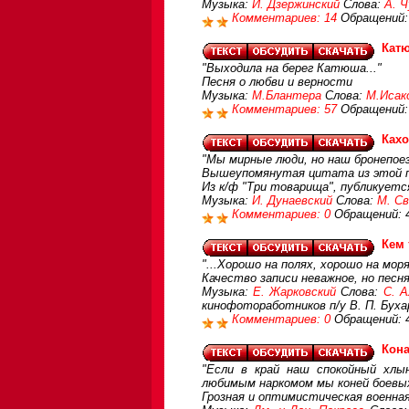
Музыка:
И. Дзержинский
Слова:
А. Ч
Комментариев: 14
Обращений:
Кат
"Выходила на берег Катюша..."
Песня о любви и верности
Музыка:
М.Блантера
Слова:
М.Исак
Комментариев: 57
Обращений:
Кахо
"Мы мирные люди, но наш бронепое
Вышеупомянутая цитата из этой 
Из к/ф "Три товарища", публикует
Музыка:
И. Дунаевский
Слова:
М. С
Комментариев: 0
Обращений: 
Кем
"...Хорошо на полях, хорошо на моря
Качество записи неважное, но песн
Музыка:
Е. Жарковский
Слова:
С. 
кинофотоработников п/у В. П. Буха
Комментариев: 0
Обращений: 
Кон
"Если в край наш спокойный хлы
любимым наркомом мы коней боевых
Грозная и оптимистическая военная