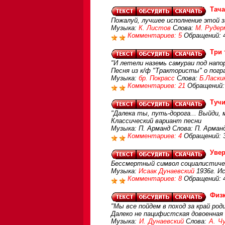
Тача
Пожалуй, лучшее исполнение этой 
Музыка:
К. Листов
Слова:
М. Рудер
Комментариев: 5
Обращений: 
Три 
"И летели наземь самураи под напор
Песня из к/ф "Трактористы" о пог
Музыка:
бр. Покрасс
Слова:
Б.Ласки
Комментариев: 21
Обращений:
Тучи
"Далека ты, путь-дорога... Выйди, 
Классический вариант песни
Музыка: П. Арманд Слова: П. Арман
Комментариев: 4
Обращений: 
Увер
Бессмертный символ социалистическ
Музыка:
Исаак Дунаевский
1936г. И
Комментариев: 8
Обращений: 
Физ
"Мы все пойдем в поход за край роди
Далеко не пацифистская довоенная
Музыка:
И. Дунаевский
Слова:
А. Ч