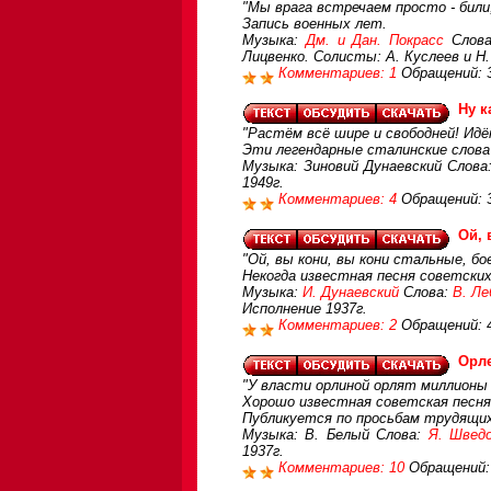
"Мы врага встречаем просто - били,
Запись военных лет.
Музыка:
Дм. и Дан. Покрасс
Слов
Лицвенко. Солисты: А. Куслеев и Н
Комментариев: 1
Обращений: 
Ну к
"Растём всё шире и свободней! Идё
Эти легендарные сталинские слова 
Музыка: Зиновий Дунаевский Слова
1949г.
Комментариев: 4
Обращений: 
Ой, 
"Ой, вы кони, вы кони стальные, бо
Некогда известная песня советских
Музыка:
И. Дунаевский
Слова:
В. Ле
Исполнение 1937г.
Комментариев: 2
Обращений: 
Орл
"У власти орлиной орлят миллионы 
Хорошо известная советская песня
Публикуется по просьбам трудящи
Музыка: В. Белый Слова:
Я. Швед
1937г.
Комментариев: 10
Обращений: