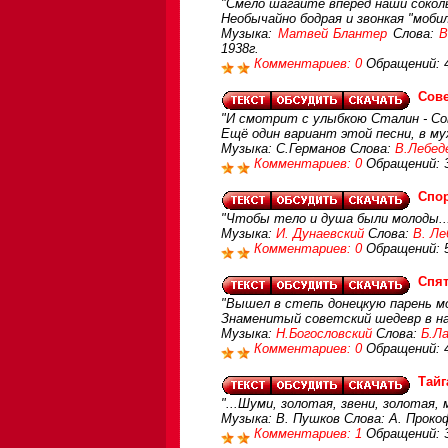
"Смело шагайте вперед наши соколы
Необычайно бодрая и звонкая "моби
Музыка:
Матвей Блантер
Слова:
В
1938г.
Комментариев: 0
Обращений: 
Сове
"И смотрит с улыбкою Сталин - Сов
Ещё один вариант этой песни, в му
Музыка: С.Германов Слова:
В.Лебед
Комментариев: 0
Обращений: 
Спо
"Чтобы тело и душа были молоды..
Музыка:
И. Дунаевский
Слова:
В. Ле
Комментариев: 0
Обращений: 
Спят
"Вышел в степь донецкую парень мол
Знаменитый советский шедевр в на
Музыка:
Н.Богословский
Слова:
Б.Л
Комментариев: 0
Обращений: 
Тайг
"...Шуми, золотая, звени, золотая, 
Музыка: В. Пушков Слова: А. Проко
Комментариев: 1
Обращений: 