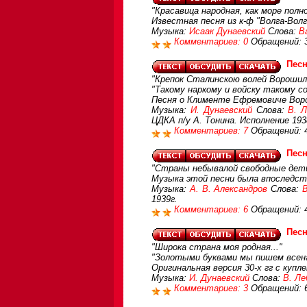
"Красавица народная, как море полно
Известная песня из к-ф "Волга-Волг
Музыка:
Исаак Дунаевский
Слова:
В
Комментариев: 0
Обращений: 
Пес
"Крепок Сталинскою волей Ворошило
"Такому наркому и войску такому со
Песня о Клименте Ефремовиче Воро
Музыка:
И. Дунаевский
Слова:
В. 
ЦДКА п/у А. Тонина. Исполнение 193
Комментариев: 7
Обращений: 
Песн
"Страны небывалой свободные дети
Музыка этой песни была впоследств
Музыка:
А. В. Александров
Слова:
В
1939г.
Комментариев: 6
Обращений: 
Песн
"Широка страна моя родная..."
"Золотыми буквами мы пишем всена
Оригинальная версия 30-х гг с куп
Музыка:
И. Дунаевский
Слова:
В. Ле
Комментариев: 3
Обращений: 