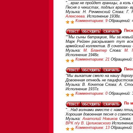
"...враг не пройдет границы, а кол
Песня о чекистах, подлых врагах- в
Музыка: Н. Речменский Слова: Г.
Алексеева.
Исполнение 1938г.
Комментариев: 9
Обращений: 
Пес
""Мы сыны батрацкие, Мы за новый 
Марк Рейзен раскрывает тут всю
армейский коллектив. В сочетании -
Музыка:
М. Блантер
Слова:
М. 
Исполнение 1948г.
Комментариев: 21
Обращений:
Пио
"Мы выкатим смело на нашу дорогу 
Довоенная отнюдь не пацифистская
Музыка: В. Кочетов Слова: А. Сто
Исполнение 1937г.
Комментариев: 0
Обращений: 
По м
"...Над волнами вместе с нами птиц
Хорошая довоенная песня о советс
Музыка:
Анатолий Новиков
Слова
ВРК п/у В. Целиковского
Исполнение
Комментариев: 13
Обращений: