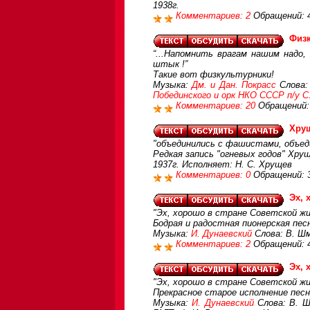
1938г.
Комментариев: 2
Обращений: 
Физк
“...Напомнить врагам нашим надо
штык !”
Такие вот физкультурники!
Музыка:
Дм. и Дан. Покрасс
Слова:
Побединского и орк НКО СССР п/у С.
Комментариев: 20
Обращений:
Хрущ
"объединились с фашистами, объеди
Редкая запись "огневых годов" Хру
1937г. Исполняет: Н. С. Хрущев
Комментариев: 0
Обращений: 
Эх, 
"Эх, хорошо в стране Советской жи
Бодрая и радостная пионерская пес
Музыка:
И. Дунаевский
Слова: В. Шм
Комментариев: 2
Обращений: 
Эх, 
"Эх, хорошо в стране Советской жи
Прекрасное старое исполнение пес
Музыка:
И. Дунаевский
Слова: В. Ш