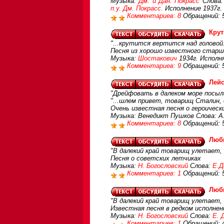
Музыка:
Дм. и Дан. Покрасс
Слова
п.у. Дм. Покрасс.
Исполнение 1937г.
Комментариев: 8
Обращений: 
Крут
"...крутится вертится над головой.
Песня из хорошо известного старш
Музыка:
Шостакович
1934г. Исполн
Комментариев: 9
Обращений: 
Лейс
"Дрейфовать в далеком море посыла
"...шлем привет, товарищ Сталин, д
Очень известная песня о героическ
Музыка: Венедикт Пушков Слова: А.
Комментариев: 8
Обращений: 
Люб
"В далекий край товарищ улетает, 
Песня о советских летчиках
Музыка:
Н. Богословский
Слова:
Е.Д
Комментариев: 1
Обращений: 
Люб
"В далекий край товарищ улетает, 
Известная песня в редком исполнен
Музыка:
Н. Богословский
Слова:
Е. 
Комментариев: 1
Обращений: 