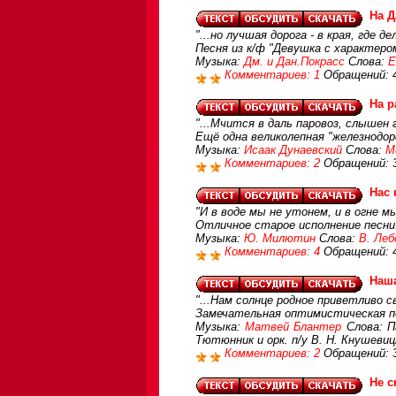
На Д
"...но лучшая дорога - в края, где д
Песня из к/ф "Девушка с характером
Музыка:
Дм. и Дан.Покрасс
Слова:
Е
Комментариев: 1
Обращений: 
На р
"...Мчится в даль паровоз, слышен 
Ещё одна великолепная "железнодор
Музыка:
Исаак Дунаевский
Слова:
М
Комментариев: 2
Обращений: 
Нас 
"И в воде мы не утонем, и в огне мы
Отличное старое исполнение песни
Музыка:
Ю. Милютин
Слова:
В. Леб
Комментариев: 4
Обращений: 
Наш
"...Нам солнце родное приветливо 
Замечательная оптимистическая пе
Музыка:
Матвей Блантер
Слова: П
Тютюнник и орк. п/у В. Н. Кнушевиц
Комментариев: 2
Обращений: 
Не с