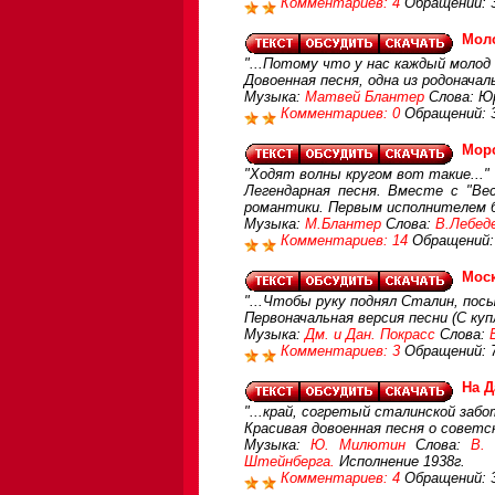
Комментариев: 4
Обращений: 
Мол
"...Потому что у нас каждый молод 
Довоенная песня, одна из родоначал
Музыка:
Матвей Блантер
Слова: Юр
Комментариев: 0
Обращений: 
Мор
"Ходят волны кругом вот такие..."
Легендарная песня. Вместе с "Вес
романтики. Первым исполнителем б
Музыка:
М.Блантер
Слова:
В.Лебед
Комментариев: 14
Обращений:
Мос
"...Чтобы руку поднял Сталин, посы
Первоначальная версия песни (С ку
Музыка:
Дм. и Дан. Покрасс
Слова:
Комментариев: 3
Обращений: 
На Д
"...край, согретый сталинской забо
Красивая довоенная песня о советс
Музыка:
Ю. Милютин
Слова:
В. 
Штейнберга.
Исполнение 1938г.
Комментариев: 4
Обращений: 