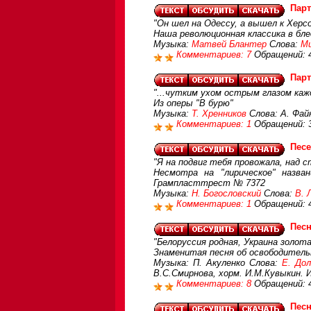
Парт
"Он шел на Одессу, а вышел к Херсон
Наша революционная классика в бл
Музыка:
Матвей Блантер
Слова:
Ми
Комментариев: 7
Обращений: 
Парт
"...чутким ухом острым глазом кажд
Из оперы "В бурю"
Музыка:
Т. Хренников
Слова: А. Файк
Комментариев: 1
Обращений: 
Песе
"Я на подвиг тебя провожала, над с
Несмотра на "лирическое" назва
Грампласттрест № 7372
Музыка:
Н. Богословский
Слова:
В. 
Комментариев: 1
Обращений: 
Песн
"Белоруссия родная, Украина золо
Знаменитая песня об освободительн
Музыка: П. Акуленко Слова:
Е. До
В.С.Смирнова, хорм. И.М.Кувыкин. 
Комментариев: 8
Обращений: 
Песн