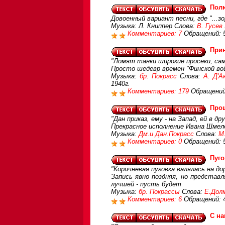
Пол
Довоенный вариант песни, где "...
Музыка: Л. Книппер Слова:
В. Гусев
Комментариев: 7
Обращений: 
Прин
"Ломят танки широкие просеки, сам
Просто шедевр времен "Финской во
Музыка:
бр. Покрасс
Слова:
А. Д'А
1940г.
Комментариев: 179
Обращений
Про
"Дан приказ, ему - на Запад, ей в др
Прекрасное исполнение Ивана Шмел
Музыка:
Дм.и Дан.Покрасс
Слова:
М
Комментариев: 0
Обращений: 
Пуго
"Коричневая пуговка валялась на дор
Запись явно поздняя, но представ
лучшей - пусть будет
Музыка:
бр. Покрассы
Слова:
Е.Дол
Комментариев: 6
Обращений: 
С на