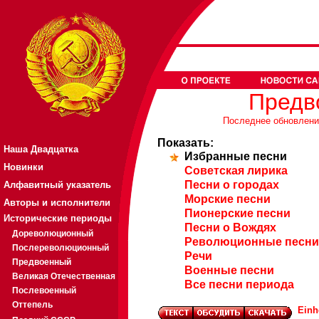
Предв
Последнее обновление
Показать:
Наша Двадцатка
Избранные песни
Новинки
Советская лирика
Песни о городах
Алфавитный указатель
Морские песни
Авторы и исполнители
Пионерские песни
Исторические периоды
Песни о Вождях
Дореволюционный
Революционные песни
Послереволюционный
Речи
Предвоенный
Военные песни
Великая Отечественная
Все песни периода
Послевоенный
Оттепель
Einh